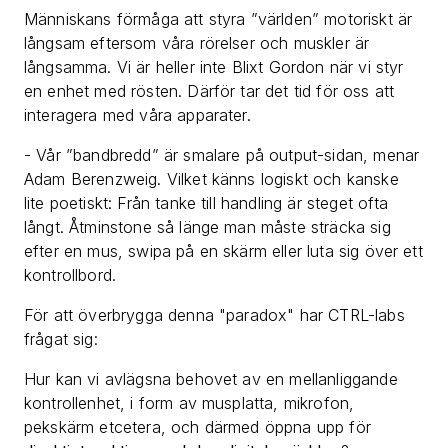
Människans förmåga att styra ”världen” motoriskt är
långsam eftersom våra rörelser och muskler är
långsamma. Vi är heller inte Blixt Gordon när vi styr
en enhet med rösten. Därför tar det tid för oss att
interagera med våra apparater.
- Vår ”bandbredd” är smalare på output-sidan, menar
Adam Berenzweig. Vilket känns logiskt och kanske
lite poetiskt: Från tanke till handling är steget ofta
långt. Åtminstone så länge man måste sträcka sig
efter en mus, swipa på en skärm eller luta sig över ett
kontrollbord.
För att överbrygga denna "paradox" har CTRL-labs
frågat sig:
Hur kan vi avlägsna behovet av en mellanliggande
kontrollenhet, i form av musplatta, mikrofon,
pekskärm etcetera, och därmed öppna upp för