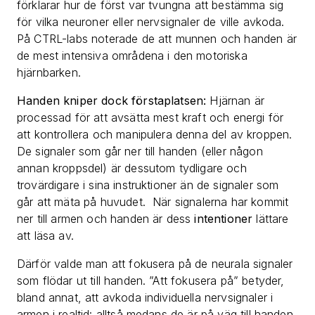
förklarar hur de först var tvungna att bestämma sig
för vilka neuroner eller nervsignaler de ville avkoda.
På CTRL-labs noterade de att munnen och handen är
de mest intensiva områdena i den motoriska
hjärnbarken.
Handen kniper dock förstaplatsen:
Hjärnan är
processad för att avsätta mest kraft och energi för
att kontrollera och manipulera denna del av kroppen.
De signaler som går ner till handen (eller någon
annan kroppsdel) är dessutom tydligare och
trovärdigare i sina instruktioner än de signaler som
går att mäta på huvudet. När signalerna har kommit
ner till armen och handen är dess
intentioner
lättare
att läsa av.
Därför valde man att fokusera på de neurala signaler
som flödar ut till handen. ”Att fokusera på” betyder,
bland annat, att avkoda individuella nervsignaler i
armen i realtid: alltså medans de är på väg till handen