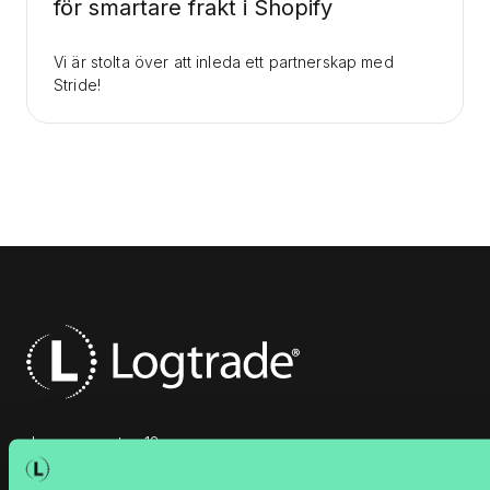
för smartare frakt i Shopify
Vi är stolta över att inleda ett partnerskap med
Stride!
Jungmansgatan 12
211 11 Malmö
Phone: 040-630 72 00