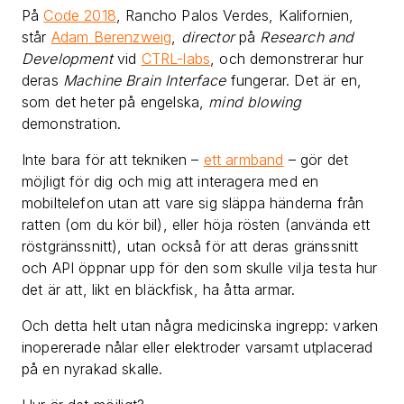
På
Code 2018
, Rancho Palos Verdes, Kalifornien,
står
Adam Berenzweig
,
director
på
Research and
Development
vid
CTRL-labs
, och demonstrerar hur
deras
Machine Brain Interface
fungerar. Det är en,
som det heter på engelska,
mind blowing
demonstration.
Inte bara för att tekniken –
ett armband
– gör det
möjligt för dig och mig att interagera med en
mobiltelefon utan att vare sig släppa händerna från
ratten (om du kör bil), eller höja rösten (använda ett
röstgränssnitt), utan också för att deras gränssnitt
och API öppnar upp för den som skulle vilja testa hur
det är att, likt en bläckfisk, ha åtta armar.
Och detta helt utan några medicinska ingrepp: varken
inopererade nålar eller elektroder varsamt utplacerad
på en nyrakad skalle.