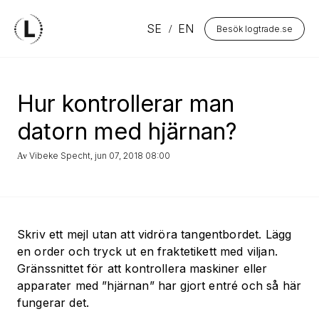
SE
EN
Besök logtrade.se
Hur kontrollerar man
datorn med hjärnan?
Vibeke Specht
jun 07, 2018 08:00
Av
,
Skriv ett mejl utan att vidröra tangentbordet. Lägg
en order och tryck ut en fraktetikett med viljan.
Gränssnittet för att kontrollera maskiner eller
apparater med ”hjärnan”
har gjort entré och så här
fungerar det.