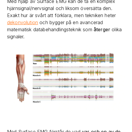
Med hjälp av Surface EMG kan de ta en komplex
hjärnsignal/nervsignal och liksom översätta den.
Exakt hur är svårt att förklara, men tekniken heter
dekonvolution
och bygger på en avancerad
matematisk databehandlingsteknik som
återger
olika
signaler.
Med Surface EMG förstår de vad
var och en av de