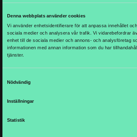
Email: info@logtrade.se
Denna webbplats använder cookies
470 Ramona Street,
Vi använder enhetsidentifierare för att anpassa innehållet och
CA 94301, Palo Alto, USA
Email: info@logtrade.se
sociala medier och analysera vår trafik. Vi vidarebefordrar ä
enhet till de sociala medier och annons- och analysföretag 
informationen med annan information som du har tillhandahåll
Quick links
tjänster.
Prenumerera
Samtyckesval
Besök logtrade.se
Nödvändig
Inställningar
Statistik