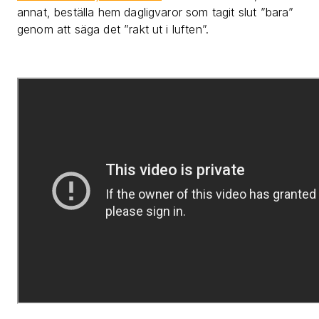
annat, beställa hem dagligvaror som tagit slut ”bara”
genom att säga det ”rakt ut i luften”.