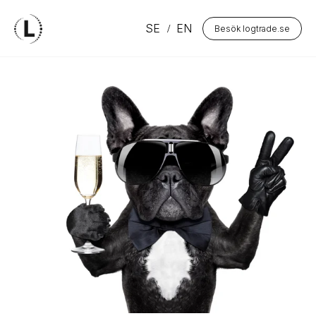
SE
EN
Besök logtrade.se