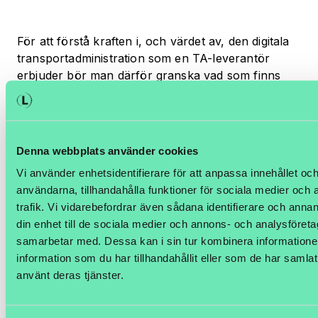
För att förstå kraften i, och värdet av, den digitala
transportadministration som en TA-leverantör
erbjuder bör man därför granska vad som finns
under dess motorhuv.
På LogTrade menar vi att TA-systemet
ska hjälpa
användaren att få ut det bästa av dagens transport-
Denna webbplats använder cookies
och leveranssystem på ett felfritt sätt och
SAMTIDIGT vara byggt för att hantera betydligt
Vi använder enhetsidentifierare för att anpassa innehållet och
svårare transportflöden och mottagarkrav än vad
användarna, tillhandahålla funktioner för sociala medier och 
som varit och är brukligt idag – eftersom det
trafik. Vi vidarebefordrar även sådana identifierare och annan
logistiska systemet genom hela leverantörskedjan
din enhet till de sociala medier och annons- och analysföret
idag står inför en digital revolution som ingen har råd
samarbetar med. Dessa kan i sin tur kombinera informatio
att missa.
Digitaliseringen är helt enkelt det nya svarta
information som du har tillhandahållit eller som de har samlat
– även inom transport- och logistik. Och det är
använt deras tjänster.
insikter och möjligheter som Amazon inte har
monopol på.