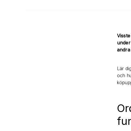
Visste
under 
andra
Lär di
och hu
köpup
Or
fu