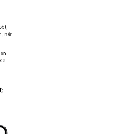
bbt,
n, när
gen
lse
t: