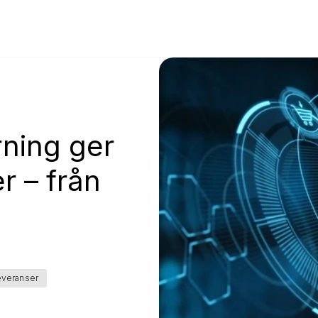
rning ger
r – från
everanser