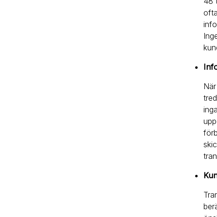
48 
oft
inf
Ing
kun
Inf
När
tre
ing
upp
för
ski
tran
Kun
Tra
ber