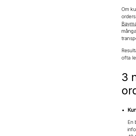
Om kun
orders
Baymar
många 
transp
Result
ofta le
3 
or
Kun
En 
inf