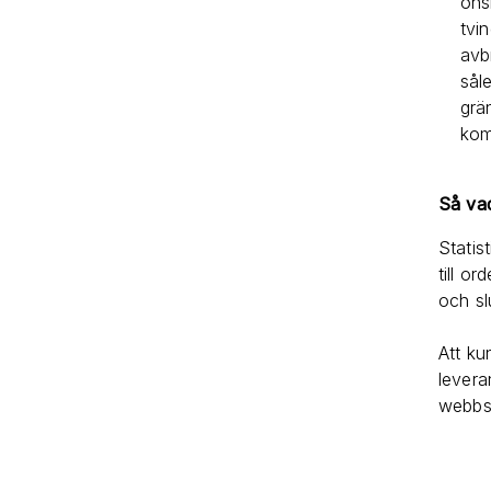
öns
tvi
avb
sål
grä
kom
Så vad
Statis
till o
och sl
Att ku
levera
webbs