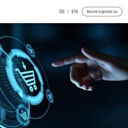
SE
EN
Besök logtrade.se