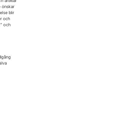
h artiklar
e önskar
lse blir
er och
k” och
llgång
älva