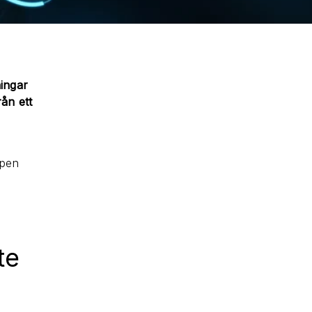
ningar
ån ett
ppen
te