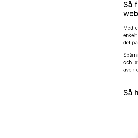
Så f
web
Med en
enkelt
det pa
Spårni
och le
även e
Så h