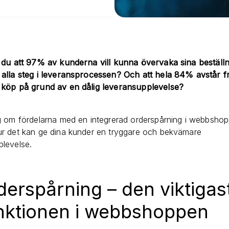
 du att 97% av kunderna vill kunna övervaka sina beställ
alla steg i leveransprocessen? Och att hela 84% avstår fr
 köp på grund av en dålig leveransupplevelse?
g om fördelarna med en integrerad orderspårning i webbsho
r det kan ge dina kunder en tryggare och bekvämare
plevelse.
derspårning – den viktigas
nktionen i webbshoppen