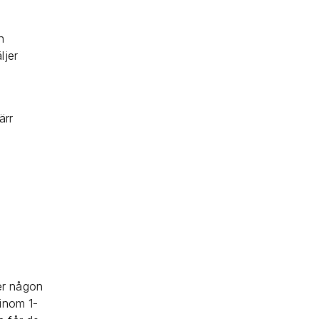
n
ljer
ärr
er någon
 inom 1-