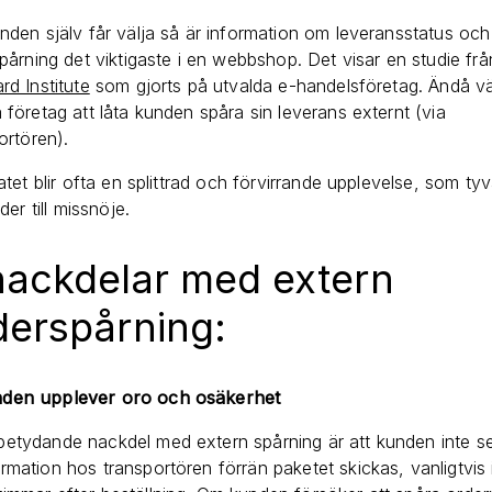
den själv får välja så är information om leveransstatus och
pårning det viktigaste i en webbshop. Det visar en studie frå
d Institute
som gjorts på utvalda e-handelsföretag. Ändå vä
företag att låta kunden spåra sin leverans externt (via
ortören).
atet blir ofta en splittrad och förvirrande upplevelse, som tyv
der till missnöje.
nackdelar med extern
derspårning:
den upplever oro och osäkerhet
betydande nackdel med extern spårning är att kunden inte s
ormation hos transportören förrän paketet skickas, vanligtvis