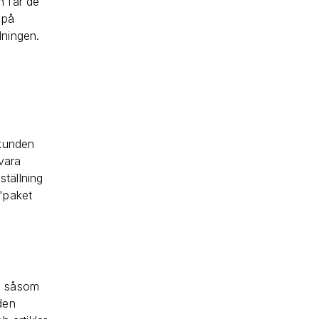
n får de
 på
lningen.
 kunden
vara
tällning
 "paket
en såsom
den