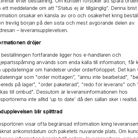
timmar efter beställning. Om kunden försöker att spåra order
a ett meddelande om att ”Status ej är tillgänglig”. Denna brist
ormation orsakar en känsla av oro och osäkerhet kring bestäl
en trevlig början på den sista och mest avgörande delen av
dresan – leveransupplevelsen.
ormationen dröjer
 beställningen fortfarande ligger hos e-handlaren och
djepartsspårning används som enda källa till information, får
a uppdateringar om händelser under orderförloppet. Det kan 
dateringar som "order mottagen”, “ännu inte bearbetad", "bes
bereds på lager", "order paketerad”, “redo för leverans" och
ckas till ombud". Dessutom är leveransinformationen hos
sportörerna inte alltid ’up to date’ då den sällan sker i realtid.
dupplevelsen blir splittrad
nsportören visar ofta begränsad information kring leverans
äknat ankomstdatum och paketets nuvarande plats. Om kun