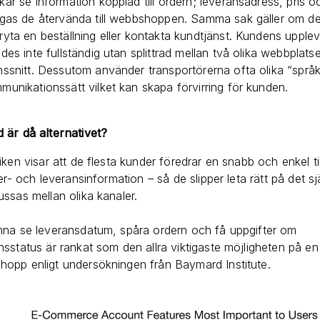
kar se information kopplad till ordern; leveransadress, pris oc
ngas de återvända till webbshoppen. Samma sak gäller om d
ryta en beställning eller kontakta kundtjänst. Kundens uppleve
edes inte fullständig utan splittrad mellan två olika webbplats
nssnitt. Dessutom använder transportörerna ofta olika “språ
munikationssätt vilket kan skapa förvirring för kunden.
 är då alternativet?
tiken visar att de flesta kunder föredrar en snabb och enkel ti
rder- och leveransinformation – så de slipper leta rätt på det sj
ussas mellan olika kanaler.
nna se leveransdatum, spåra ordern och få uppgifter om
nsstatus är rankat som den allra viktigaste möjligheten på en
hopp enligt undersökningen från
Baymard Institute.