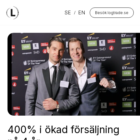
SE
EN
Besök logtrade.se
400% i ökad försäljning