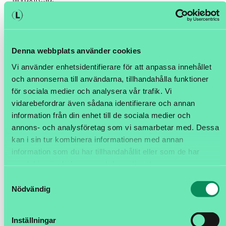
Turbo- boostad kundservice
Royal Design har precis också börjat använda
Denna webbplats använder cookies
banbrytande tilläggstjänster för
delivery experience
Vi använder enhetsidentifierare för att anpassa innehållet
visibility
, som bland annat gör att de kan skicka
och annonserna till användarna, tillhandahålla funktioner
automatiska påminnelser till kunderna när ett paket
för sociala medier och analysera vår trafik. Vi
börjar bli otåligt på ett utlämningsställe.
vidarebefordrar även sådana identifierare och annan
– De automatiska aviseringarna turbo- boostar vår
information från din enhet till de sociala medier och
kundservice och kommer minska antalet onödiga
annons- och analysföretag som vi samarbetar med. Dessa
returer, säger Andreas när han beskriver den nya
kan i sin tur kombinera informationen med annan
mjukvarutjänsten, som erbjuds av ett dotterbolag till
information som du har tillhandahållit eller som de har
LogTrade, som grädden på moset.
samlat in när du har använt deras tjänster.
Samtyckesval
Drömmen om ett robotlager kunde
Nödvändig
bli verklighet
Inställningar