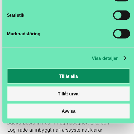
Statistik
Marknadsföring
Visa detaljer
Kombinationen av Microsoft Dynamics NAV och
Tillåt alla
LogTrade gick dessutom hand i hand med Royal
Designs dröm om att få på plats ett robotlager, som
Tillåt urval
är så kvickt att man häpnar.
Royal Designs robotlager är, i sig självt, ett unikt och
Avvisa
skalbart koncept som
gör det möjligt för lagret att
packa beställningar i hög hastighet
. Eftersom
LogTrade är inbyggt i affärssystemet klarar