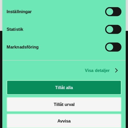
Inställningar
Statistik
Marknadsföring
Visa detaljer
Jungmansgatan 12
Tillåt alla
211 11 Malmö
Phone: 040-630 72 00
Email: info@logtrade.se
Tillåt urval
470 Ramona Street,
CA 94301, Palo Alto, USA
Avvisa
Email: info@logtrade.se