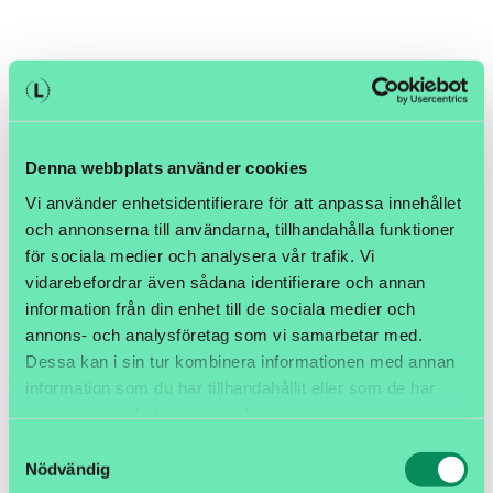
Denna webbplats använder cookies
Vi använder enhetsidentifierare för att anpassa innehållet
och annonserna till användarna, tillhandahålla funktioner
för sociala medier och analysera vår trafik. Vi
Video: Logtrade i sammarbete med
vidarebefordrar även sådana identifierare och annan
Iowa State University
information från din enhet till de sociala medier och
annons- och analysföretag som vi samarbetar med.
Under de senaste sex åren har vi på Logtrade haft
Dessa kan i sin tur kombinera informationen med annan
ett nära och inspirerande samarbete med Iowa...
information som du har tillhandahållit eller som de har
samlat in när du har använt deras tjänster.
Digitaliseringen
Digital logistics
Carriers
Samtyckesval
Nödvändig