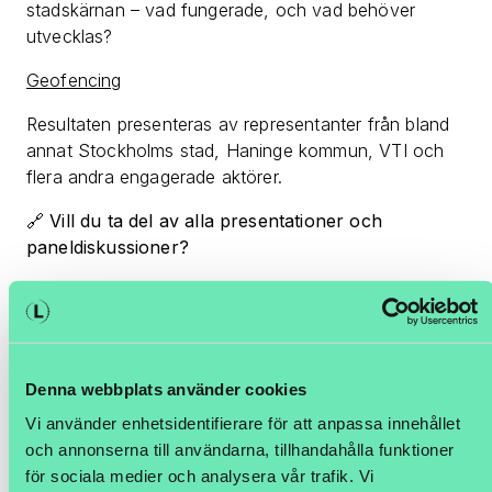
stadskärnan – vad fungerade, och vad behöver
utvecklas?
Geofencing
Resultaten presenteras av representanter från bland
annat Stockholms stad, Haninge kommun, VTI och
flera andra engagerade aktörer.
🔗
Vill du ta del av alla presentationer och
paneldiskussioner?
Se hela den inspelade versionen av konferensen här:
CLOSERs resultatkonferens 2025
Tillsammans bygger vi ett mer intelligent
Denna webbplats använder cookies
transportsystem – ett steg i taget.
Vi använder enhetsidentifierare för att anpassa innehållet
och annonserna till användarna, tillhandahålla funktioner
för sociala medier och analysera vår trafik. Vi