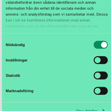
vidarebefordrar även sådana identifierare och annan
information från din enhet till de sociala medier och
annons- och analysföretag som vi samarbetar med. Dessa
kan i sin tur kombinera informationen med annan
information som du har tillhandahållit eller som de har
samlat in när du har använt deras tjänster.
Samtyckesval
Nödvändig
Inställningar
Statistik
Marknadsföring
Logtrade lanserar Control Tower Pro
Visa detaljer